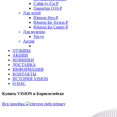
Сэйф-ту-Си-Р
Гранатин Q10-Р
Для детей
Юниор Нео-Р
Юниор Би Хелси-Р
Юниор Би Смарт-Р
Для мужчин
Урсул
Актив
ОТЗЫВЫ
АКЦИИ
НОВИНКИ
ДОСТАВКА
ИНФОРМАЦИЯ
КОНТАКТЫ
ИСТОРИЯ VISION
О НАС
Купить VISION в Борисоглебске
Вся линейка