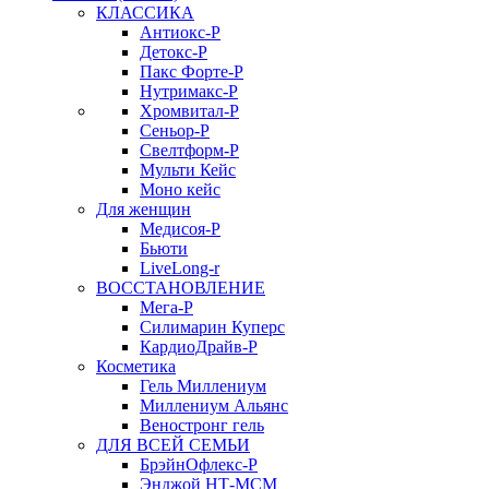
КЛАССИКА
Антиокс-Р
Детокс-Р
Пакс Форте-Р
Нутримакс-Р
Хромвитал-Р
Сеньор-Р
Свелтформ-Р
Мульти Кейс
Моно кейс
Для женщин
Медисоя-Р
Бьюти
LiveLong-r
ВОССТАНОВЛЕНИЕ
Мега-Р
Силимарин Куперс
КардиоДрайв-Р
Косметика
Гель Миллениум
Миллениум Альянс
Веностронг гель
ДЛЯ ВСЕЙ СЕМЬИ
БрэйнОфлекс-Р
Энджой НТ-МСМ