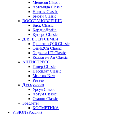
Медисоя Classic
Артемида Classic
Нортия Classic
Бьюти Classic
ВОССТАНОВЛЕНИЕ
Биск Classic
КардиоДрайв
Куперс Classic
ДЛЯ ВСЕЙ СЕМЬИ
Гранатин Q10 Classic
Сейф2Си Classic
Энджой НТ Classic
Коллаген Ап Classic
АНТИСТРЕСС
Гипер Classic
Пассилат Classic
Мистик New
Ревьен
Для мужчин
Урсул Classic
Артум Classic
Сталон Classic
Браслеты
КОСМЕТИКА
VISION (Россия)