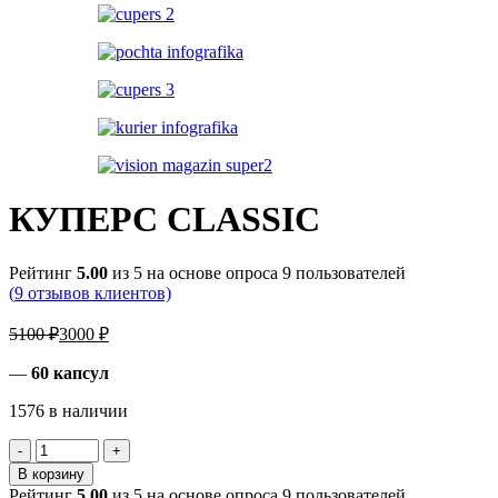
КУПЕРС CLASSIC
Рейтинг
5.00
из 5 на основе опроса
9
пользователей
(
9
отзывов клиентов)
5100
₽
3000
₽
Первоначальная
Текущая
цена
цена:
—
60 капсул
составляла
3000 ₽.
5100 ₽.
1576 в наличии
Количество
товара
В корзину
КУПЕРС
Рейтинг
5.00
из 5 на основе опроса
9
пользователей