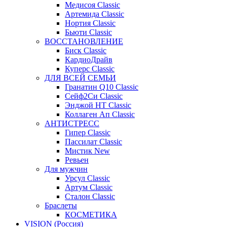
Медисоя Classic
Артемида Classic
Нортия Classic
Бьюти Classic
ВОССТАНОВЛЕНИЕ
Биск Classic
КардиоДрайв
Куперс Classic
ДЛЯ ВСЕЙ СЕМЬИ
Гранатин Q10 Classic
Сейф2Си Classic
Энджой НТ Classic
Коллаген Ап Classic
АНТИСТРЕСС
Гипер Classic
Пассилат Classic
Мистик New
Ревьен
Для мужчин
Урсул Classic
Артум Classic
Сталон Classic
Браслеты
КОСМЕТИКА
VISION (Россия)