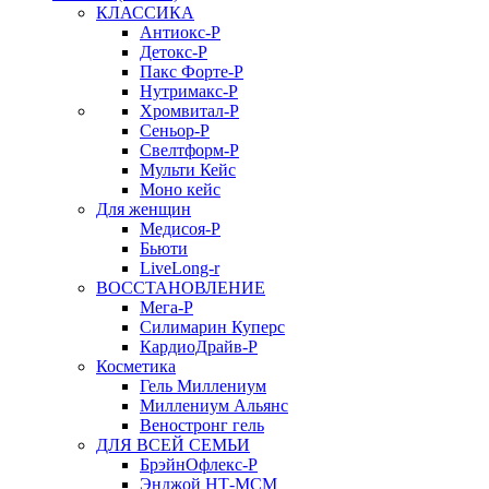
КЛАССИКА
Антиокс-Р
Детокс-Р
Пакс Форте-Р
Нутримакс-Р
Хромвитал-Р
Сеньор-Р
Свелтформ-Р
Мульти Кейс
Моно кейс
Для женщин
Медисоя-Р
Бьюти
LiveLong-r
ВОССТАНОВЛЕНИЕ
Мега-Р
Силимарин Куперс
КардиоДрайв-Р
Косметика
Гель Миллениум
Миллениум Альянс
Веностронг гель
ДЛЯ ВСЕЙ СЕМЬИ
БрэйнОфлекс-Р
Энджой НТ-МСМ