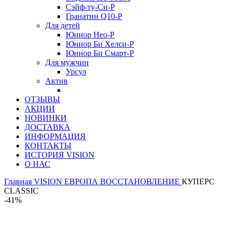
Сэйф-ту-Си-Р
Гранатин Q10-Р
Для детей
Юниор Нео-Р
Юниор Би Хелси-Р
Юниор Би Смарт-Р
Для мужчин
Урсул
Актив
ОТЗЫВЫ
АКЦИИ
НОВИНКИ
ДОСТАВКА
ИНФОРМАЦИЯ
КОНТАКТЫ
ИСТОРИЯ VISION
О НАС
Главная
VISION ЕВРОПА
ВОССТАНОВЛЕНИЕ
КУПЕРС
CLASSIC
-41%