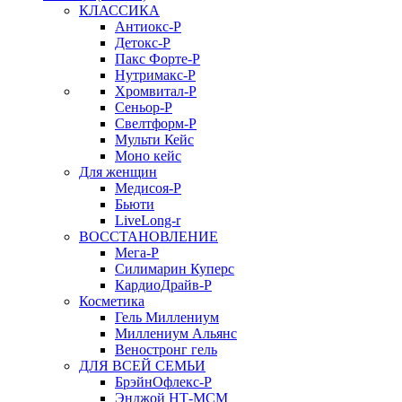
КЛАССИКА
Антиокс-Р
Детокс-Р
Пакс Форте-Р
Нутримакс-Р
Хромвитал-Р
Сеньор-Р
Свелтформ-Р
Мульти Кейс
Моно кейс
Для женщин
Медисоя-Р
Бьюти
LiveLong-r
ВОССТАНОВЛЕНИЕ
Мега-Р
Силимарин Куперс
КардиоДрайв-Р
Косметика
Гель Миллениум
Миллениум Альянс
Веностронг гель
ДЛЯ ВСЕЙ СЕМЬИ
БрэйнОфлекс-Р
Энджой НТ-МСМ