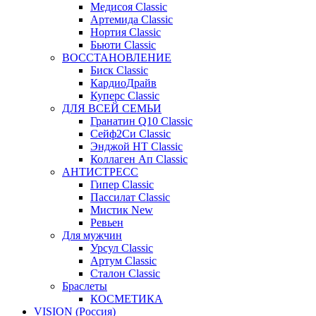
Медисоя Classic
Артемида Classic
Нортия Classic
Бьюти Classic
ВОССТАНОВЛЕНИЕ
Биск Classic
КардиоДрайв
Куперс Classic
ДЛЯ ВСЕЙ СЕМЬИ
Гранатин Q10 Classic
Сейф2Си Classic
Энджой НТ Classic
Коллаген Ап Classic
АНТИСТРЕСС
Гипер Classic
Пассилат Classic
Мистик New
Ревьен
Для мужчин
Урсул Classic
Артум Classic
Сталон Classic
Браслеты
КОСМЕТИКА
VISION (Россия)