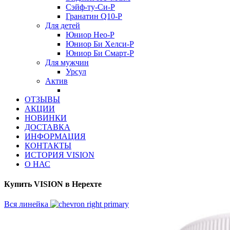
Сэйф-ту-Си-Р
Гранатин Q10-Р
Для детей
Юниор Нео-Р
Юниор Би Хелси-Р
Юниор Би Смарт-Р
Для мужчин
Урсул
Актив
ОТЗЫВЫ
АКЦИИ
НОВИНКИ
ДОСТАВКА
ИНФОРМАЦИЯ
КОНТАКТЫ
ИСТОРИЯ VISION
О НАС
Купить VISION в Нерехте
Вся линейка