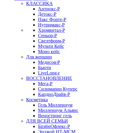
КЛАССИКА
Антиокс-Р
Детокс-Р
Пакс Форте-Р
Нутримакс-Р
Хромвитал-Р
Сеньор-Р
Свелтформ-Р
Мульти Кейс
Моно кейс
Для женщин
Медисоя-Р
Бьюти
LiveLong-r
ВОССТАНОВЛЕНИЕ
Мега-Р
Силимарин Куперс
КардиоДрайв-Р
Косметика
Гель Миллениум
Миллениум Альянс
Веностронг гель
ДЛЯ ВСЕЙ СЕМЬИ
БрэйнОфлекс-Р
Энджой НТ-МСМ