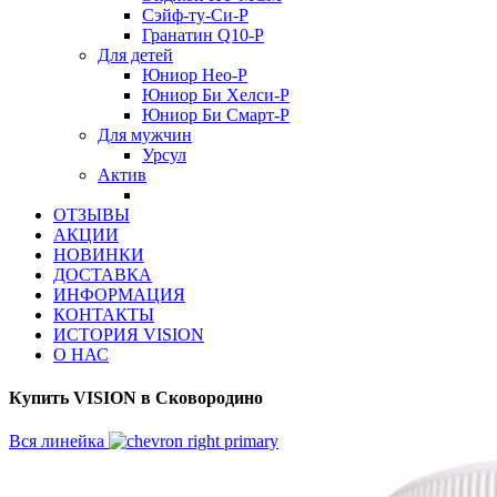
Сэйф-ту-Си-Р
Гранатин Q10-Р
Для детей
Юниор Нео-Р
Юниор Би Хелси-Р
Юниор Би Смарт-Р
Для мужчин
Урсул
Актив
ОТЗЫВЫ
АКЦИИ
НОВИНКИ
ДОСТАВКА
ИНФОРМАЦИЯ
КОНТАКТЫ
ИСТОРИЯ VISION
О НАС
Купить VISION в Сковородино
Вся линейка