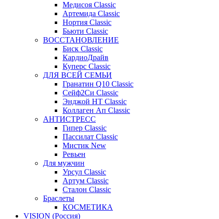
Медисоя Classic
Артемида Classic
Нортия Classic
Бьюти Classic
ВОССТАНОВЛЕНИЕ
Биск Classic
КардиоДрайв
Куперс Classic
ДЛЯ ВСЕЙ СЕМЬИ
Гранатин Q10 Classic
Сейф2Си Classic
Энджой НТ Classic
Коллаген Ап Classic
АНТИСТРЕСС
Гипер Classic
Пассилат Classic
Мистик New
Ревьен
Для мужчин
Урсул Classic
Артум Classic
Сталон Classic
Браслеты
КОСМЕТИКА
VISION (Россия)