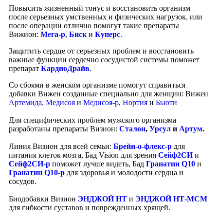
Повысить жизненный тонус и восстановить организм
после серьезных умственных и физических нагрузок, или
после операции отлично помогут такие препараты
Вижион:
Мега-р
,
Биск
и
Куперс
.
Защитить сердце от серьезных проблем и восстановить
важные функции сердечно сосудистой системы поможет
препарат
КардиоДрайв
.
Со сбоями в женском организме помогут справиться
добавки Вижен созданные специально для женщин: Вижен
Артемида
,
Медисоя
и
Медисоя-р
,
Нортия
и
Бьюти
Для специфических проблем мужского организма
разработаны препараты Визион:
Сталон
,
Урсул
и
Артум
.
Линия Визион для всей семьи:
Брейн-о-флекс-р
для
питания клеток мозга, Бад Vision для зрения
Сейф2СИ
и
Сейф2СИ-р
поможет лучше видеть, Бад
Гранатин Q10
и
Гранатин Q10-р
для здоровья и молодости сердца и
сосудов.
Биодобавки Визион
ЭНДЖОЙ НТ
и
ЭНДЖОЙ НТ-МСМ
для гибкости суставов и поврежденных хрящей.