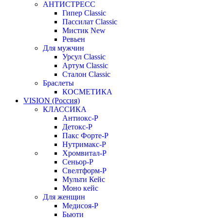
АНТИСТРЕСС
Гипер Classic
Пассилат Classic
Мистик New
Ревьен
Для мужчин
Урсул Classic
Артум Classic
Сталон Classic
Браслеты
КОСМЕТИКА
VISION (Россия)
КЛАССИКА
Антиокс-Р
Детокс-Р
Пакс Форте-Р
Нутримакс-Р
Хромвитал-Р
Сеньор-Р
Свелтформ-Р
Мульти Кейс
Моно кейс
Для женщин
Медисоя-Р
Бьюти