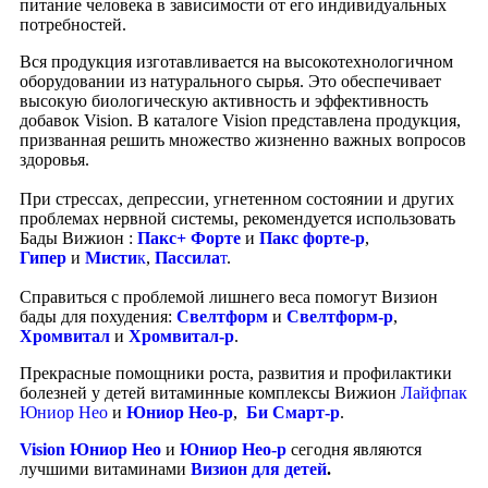
питание человека в зависимости от его индивидуальных
потребностей.
Вся продукция изготавливается на высокотехнологичном
оборудовании из натурального сырья. Это обеспечивает
высокую биологическую активность и эффективность
добавок Vision. В каталоге Vision представлена продукция,
призванная решить множество жизненно важных вопросов
здоровья.
При стрессах, депрессии, угнетенном состоянии и других
проблемах нервной системы, рекомендуется использовать
Бады Вижион :
Пакс+ Форте
и
Пакс форте-р
,
Гипер
и
Мисти
к
,
Пассила
т
.
Справиться с проблемой лишнего веса помогут Визион
бады для похудения:
Свелтформ
и
Свелтформ-р
,
Хромвитал
и
Хромвитал-р
.
Прекрасные помощники роста, развития и профилактики
болезней у детей витаминные комплексы Вижион
Лайфпак
Юниор Нео
и
Юниор Нео-р
,
Би Смарт-р
.
Vision Юниор Нео
и
Юниор Нео-р
сегодня являются
лучшими витаминами
Визион для детей
.