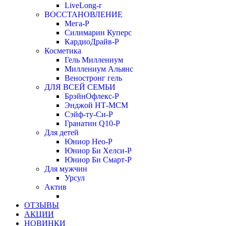
LiveLong-r
ВОССТАНОВЛЕНИЕ
Мега-Р
Силимарин Куперс
КардиоДрайв-Р
Косметика
Гель Миллениум
Миллениум Альянс
Веностронг гель
ДЛЯ ВСЕЙ СЕМЬИ
БрэйнОфлекс-Р
Энджой НТ-МСМ
Сэйф-ту-Си-Р
Гранатин Q10-Р
Для детей
Юниор Нео-Р
Юниор Би Хелси-Р
Юниор Би Смарт-Р
Для мужчин
Урсул
Актив
ОТЗЫВЫ
АКЦИИ
НОВИНКИ