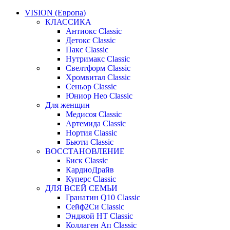
VISION (Европа)
КЛАССИКА
Антиокс Classic
Детокс Classic
Пакс Classic
Нутримакс Classic
Свелтформ Classic
Хромвитал Classic
Сеньор Classic
Юниор Нео Classic
Для женщин
Медисоя Classic
Артемида Classic
Нортия Classic
Бьюти Classic
ВОССТАНОВЛЕНИЕ
Биск Classic
КардиоДрайв
Куперс Classic
ДЛЯ ВСЕЙ СЕМЬИ
Гранатин Q10 Classic
Сейф2Си Classic
Энджой НТ Classic
Коллаген Ап Classic