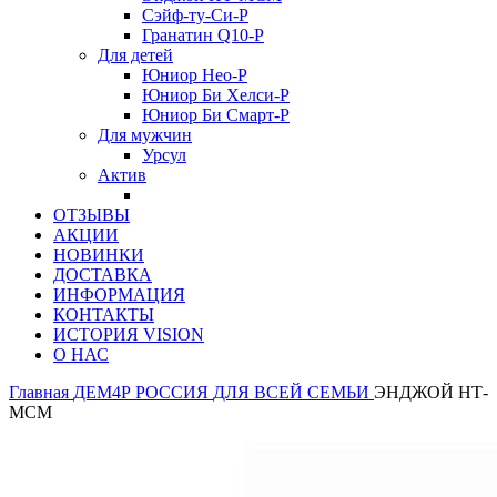
Сэйф-ту-Си-Р
Гранатин Q10-Р
Для детей
Юниор Нео-Р
Юниор Би Хелси-Р
Юниор Би Смарт-Р
Для мужчин
Урсул
Актив
ОТЗЫВЫ
АКЦИИ
НОВИНКИ
ДОСТАВКА
ИНФОРМАЦИЯ
КОНТАКТЫ
ИСТОРИЯ VISION
О НАС
Главная
ДЕМ4Р РОССИЯ
ДЛЯ ВСЕЙ СЕМЬИ
ЭНДЖОЙ НТ-
МСМ