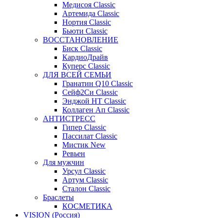
Медисоя Classic
Артемида Classic
Нортия Classic
Бьюти Classic
ВОССТАНОВЛЕНИЕ
Биск Classic
КардиоДрайв
Куперс Classic
ДЛЯ ВСЕЙ СЕМЬИ
Гранатин Q10 Classic
Сейф2Си Classic
Энджой НТ Classic
Коллаген Ап Classic
АНТИСТРЕСС
Гипер Classic
Пассилат Classic
Мистик New
Ревьен
Для мужчин
Урсул Classic
Артум Classic
Сталон Classic
Браслеты
КОСМЕТИКА
VISION (Россия)