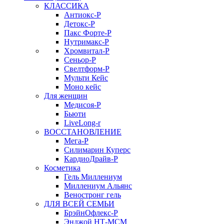
КЛАССИКА
Антиокс-Р
Детокс-Р
Пакс Форте-Р
Нутримакс-Р
Хромвитал-Р
Сеньор-Р
Свелтформ-Р
Мульти Кейс
Моно кейс
Для женщин
Медисоя-Р
Бьюти
LiveLong-r
ВОССТАНОВЛЕНИЕ
Мега-Р
Силимарин Куперс
КардиоДрайв-Р
Косметика
Гель Миллениум
Миллениум Альянс
Веностронг гель
ДЛЯ ВСЕЙ СЕМЬИ
БрэйнОфлекс-Р
Энджой НТ-МСМ