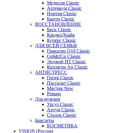
Медисоя Classic
Артемида Classic
Нортия Classic
Бьюти Classic
ВОССТАНОВЛЕНИЕ
Биск Classic
КардиоДрайв
Куперс Classic
ДЛЯ ВСЕЙ СЕМЬИ
Гранатин Q10 Classic
Сейф2Си Classic
Энджой НТ Classic
Коллаген Ап Classic
АНТИСТРЕСС
Гипер Classic
Пассилат Classic
Мистик New
Ревьен
Для мужчин
Урсул Classic
Артум Classic
Сталон Classic
Браслеты
КОСМЕТИКА
VISION (Россия)