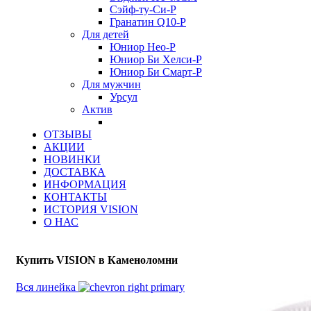
Сэйф-ту-Си-Р
Гранатин Q10-Р
Для детей
Юниор Нео-Р
Юниор Би Хелси-Р
Юниор Би Смарт-Р
Для мужчин
Урсул
Актив
ОТЗЫВЫ
АКЦИИ
НОВИНКИ
ДОСТАВКА
ИНФОРМАЦИЯ
КОНТАКТЫ
ИСТОРИЯ VISION
О НАС
Купить VISION в Каменоломни
Вся линейка