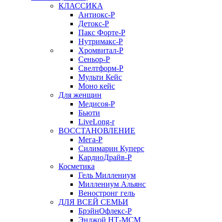
КЛАССИКА
Антиокс-Р
Детокс-Р
Пакс Форте-Р
Нутримакс-Р
Хромвитал-Р
Сеньор-Р
Свелтформ-Р
Мульти Кейс
Моно кейс
Для женщин
Медисоя-Р
Бьюти
LiveLong-r
ВОССТАНОВЛЕНИЕ
Мега-Р
Силимарин Куперс
КардиоДрайв-Р
Косметика
Гель Миллениум
Миллениум Альянс
Веностронг гель
ДЛЯ ВСЕЙ СЕМЬИ
БрэйнОфлекс-Р
Энджой НТ-МСМ