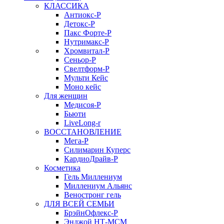
КЛАССИКА
Антиокс-Р
Детокс-Р
Пакс Форте-Р
Нутримакс-Р
Хромвитал-Р
Сеньор-Р
Свелтформ-Р
Мульти Кейс
Моно кейс
Для женщин
Медисоя-Р
Бьюти
LiveLong-r
ВОССТАНОВЛЕНИЕ
Мега-Р
Силимарин Куперс
КардиоДрайв-Р
Косметика
Гель Миллениум
Миллениум Альянс
Веностронг гель
ДЛЯ ВСЕЙ СЕМЬИ
БрэйнОфлекс-Р
Энджой НТ-МСМ