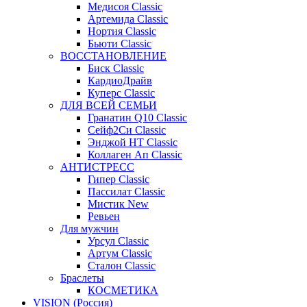
Медисоя Classic
Артемида Classic
Нортия Classic
Бьюти Classic
ВОССТАНОВЛЕНИЕ
Биск Classic
КардиоДрайв
Куперс Classic
ДЛЯ ВСЕЙ СЕМЬИ
Гранатин Q10 Classic
Сейф2Си Classic
Энджой НТ Classic
Коллаген Ап Classic
АНТИСТРЕСС
Гипер Classic
Пассилат Classic
Мистик New
Ревьен
Для мужчин
Урсул Classic
Артум Classic
Сталон Classic
Браслеты
КОСМЕТИКА
VISION (Россия)