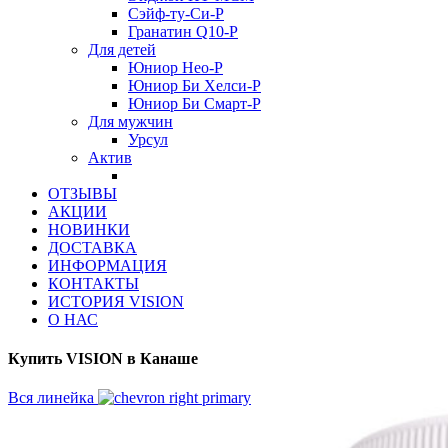
Сэйф-ту-Си-Р
Гранатин Q10-Р
Для детей
Юниор Нео-Р
Юниор Би Хелси-Р
Юниор Би Смарт-Р
Для мужчин
Урсул
Актив
ОТЗЫВЫ
АКЦИИ
НОВИНКИ
ДОСТАВКА
ИНФОРМАЦИЯ
КОНТАКТЫ
ИСТОРИЯ VISION
О НАС
Купить VISION в Канаше
Вся линейка