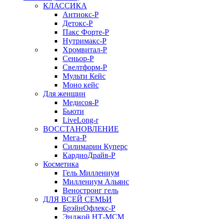
КЛАССИКА
Антиокс-Р
Детокс-Р
Пакс Форте-Р
Нутримакс-Р
Хромвитал-Р
Сеньор-Р
Свелтформ-Р
Мульти Кейс
Моно кейс
Для женщин
Медисоя-Р
Бьюти
LiveLong-r
ВОССТАНОВЛЕНИЕ
Мега-Р
Силимарин Куперс
КардиоДрайв-Р
Косметика
Гель Миллениум
Миллениум Альянс
Веностронг гель
ДЛЯ ВСЕЙ СЕМЬИ
БрэйнОфлекс-Р
Энджой НТ-МСМ