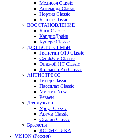
Медисоя Classic
Артемида Classic
Нортия Classic
Бьюти Classic
ВОССТАНОВЛЕНИЕ
Биск Classic
КардиоДрайв
Куперс Classic
ДЛЯ ВСЕЙ СЕМЬИ
Гранатин Q10 Classic
Сейф2Си Classic
Энджой НТ Classic
Коллаген Ап Classic
АНТИСТРЕСС
Гипер Classic
Пассилат Classic
Мистик New
Ревьен
Для мужчин
Урсул Classic
Артум Classic
Сталон Classic
Браслеты
КОСМЕТИКА
VISION (Россия)