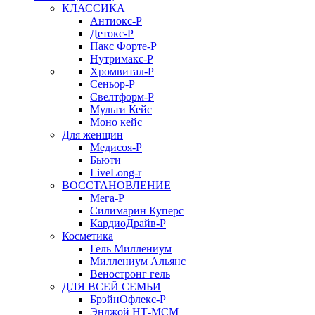
КЛАССИКА
Антиокс-Р
Детокс-Р
Пакс Форте-Р
Нутримакс-Р
Хромвитал-Р
Сеньор-Р
Свелтформ-Р
Мульти Кейс
Моно кейс
Для женщин
Медисоя-Р
Бьюти
LiveLong-r
ВОССТАНОВЛЕНИЕ
Мега-Р
Силимарин Куперс
КардиоДрайв-Р
Косметика
Гель Миллениум
Миллениум Альянс
Веностронг гель
ДЛЯ ВСЕЙ СЕМЬИ
БрэйнОфлекс-Р
Энджой НТ-МСМ