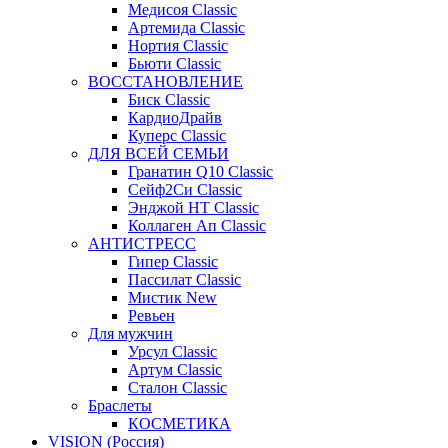
Медисоя Classic
Артемида Classic
Нортия Classic
Бьюти Classic
ВОССТАНОВЛЕНИЕ
Биск Classic
КардиоДрайв
Куперс Classic
ДЛЯ ВСЕЙ СЕМЬИ
Гранатин Q10 Classic
Сейф2Си Classic
Энджой НТ Classic
Коллаген Ап Classic
АНТИСТРЕСС
Гипер Classic
Пассилат Classic
Мистик New
Ревьен
Для мужчин
Урсул Classic
Артум Classic
Сталон Classic
Браслеты
КОСМЕТИКА
VISION (Россия)