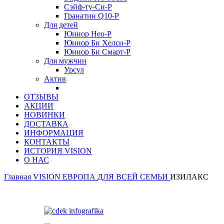
Сэйф-ту-Си-Р
Гранатин Q10-Р
Для детей
Юниор Нео-Р
Юниор Би Хелси-Р
Юниор Би Смарт-Р
Для мужчин
Урсул
Актив
ОТЗЫВЫ
АКЦИИ
НОВИНКИ
ДОСТАВКА
ИНФОРМАЦИЯ
КОНТАКТЫ
ИСТОРИЯ VISION
О НАС
Главная
VISION ЕВРОПА
ДЛЯ ВСЕЙ СЕМЬИ
ИЗИЛАКС