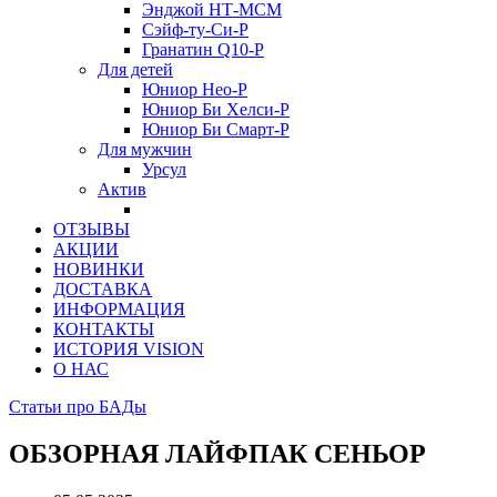
Энджой НТ-МСМ
Сэйф-ту-Си-Р
Гранатин Q10-Р
Для детей
Юниор Нео-Р
Юниор Би Хелси-Р
Юниор Би Смарт-Р
Для мужчин
Урсул
Актив
ОТЗЫВЫ
АКЦИИ
НОВИНКИ
ДОСТАВКА
ИНФОРМАЦИЯ
КОНТАКТЫ
ИСТОРИЯ VISION
О НАС
Статьи про БАДы
ОБЗОРНАЯ ЛАЙФПАК СЕНЬОР