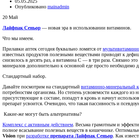
05.05.2025
Опубликовано
mainadmin
20
Май
Лайфпак Сеньор
— новая эра в использовании витаминов.
Что мы имеем.
Прилавки аптек сегодня буквально ломятся от
мультивитаминн
известных продуктов полезными веществами приводят к дефици
снизилось в десять раз, а витамина С — в три раза. Связано
минералов дополнительно к основной еде просто необходимо дл
Стандартный набор.
Давайте посмотрим на стандартный
витаминно-минеральный к
потребностям организма. Но степень усвояемости каждого из ни
присутствующие в составе, попадут в кровь и начнут использов
препарат усвоится. Очевидно, что такая пассивность и псевдоу
Какие-же могут быть альтернативы?
Комплекс с активным действием
. Весьма грамотным и эффект
полное всасывание полезных веществ в кишечнике. Оптимальн
Vision
при
разработке
препарата Лайфпак Сеньор
. Как изве