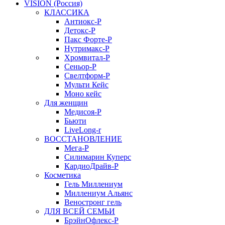
VISION (Россия)
КЛАССИКА
Антиокс-Р
Детокс-Р
Пакс Форте-Р
Нутримакс-Р
Хромвитал-Р
Сеньор-Р
Свелтформ-Р
Мульти Кейс
Моно кейс
Для женщин
Медисоя-Р
Бьюти
LiveLong-r
ВОССТАНОВЛЕНИЕ
Мега-Р
Силимарин Куперс
КардиоДрайв-Р
Косметика
Гель Миллениум
Миллениум Альянс
Веностронг гель
ДЛЯ ВСЕЙ СЕМЬИ
БрэйнОфлекс-Р