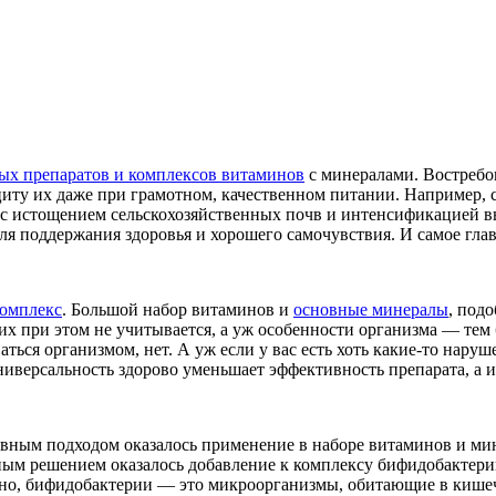
ых препаратов и комплексов витаминов
с минералами. Востребо
ту их даже при грамотном, качественном питании. Например, со
 это с истощением сельскохозяйственных почв и интенсификацие
я поддержания здоровья и хорошего самочувствия. И самое главно
омплекс
. Большой набор витаминов и
основные минералы
, под
х при этом не учитывается, а уж особенности организма — тем бо
аться организмом, нет. А уж если у вас есть хоть какие-то нар
ниверсальность здорово уменьшает эффективность препарата, а и
ивным подходом оказалось применение в наборе витаминов и м
ым решением оказалось добавление к комплексу бифидобактери
стно, бифидобактерии — это микроорганизмы, обитающие в киш