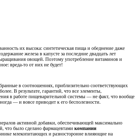
ванность их высока: синтетическая пища и обеднение даже
держание железа в капусте за последние двадцать лет
й выращивания овощей. Поэтому употребление витаминов и
е: вреда-то от них не будет!
обранные в соотношениях, приблизительно соответствующих
лее. В результате, гарантий, что все элементы,
ушения в работе пищеварительной системы — не факт, что вообще
ногда — и вовсе приводит к его бесполезности.
инералов активной добавки, обеспечивающей максимально
й, что было сделано фармацевтами
компании
ечнике млекопитающих и разносторонне влияющие на