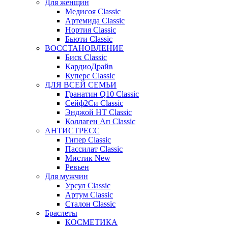
Для женщин
Медисоя Classic
Артемида Classic
Нортия Classic
Бьюти Classic
ВОССТАНОВЛЕНИЕ
Биск Classic
КардиоДрайв
Куперс Classic
ДЛЯ ВСЕЙ СЕМЬИ
Гранатин Q10 Classic
Сейф2Си Classic
Энджой НТ Classic
Коллаген Ап Classic
АНТИСТРЕСС
Гипер Classic
Пассилат Classic
Мистик New
Ревьен
Для мужчин
Урсул Classic
Артум Classic
Сталон Classic
Браслеты
КОСМЕТИКА