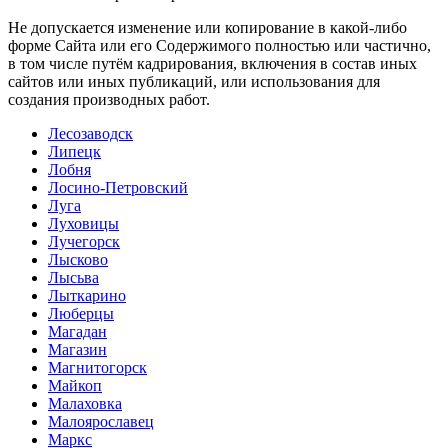
Не допускается изменение или копирование в какой-либо
форме Сайта или его Содержимого полностью или частично,
в том числе путём кадрирования, включения в состав иных
сайтов или иных публикаций, или использования для
создания производных работ.
Лесозаводск
Липецк
Лобня
Лосино-Петровский
Луга
Луховицы
Лучегорск
Лысково
Лысьва
Лыткарино
Люберцы
Магадан
Магазин
Магнитогорск
Майкоп
Малаховка
Малоярославец
Маркс