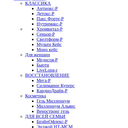
КЛАССИКА
Антиокс-Р
Детокс-Р
Пакс Форте-Р
Нутримакс-Р
Хромвитал-Р
Сеньор-Р
Свелтформ-Р
Мульти Кейс
Моно кейс
Для женщин
Медисоя-Р
Бьюти
LiveLong-r
ВОССТАНОВЛЕНИЕ
Мега-Р
Силимарин Куперс
КардиоДрайв-Р
Косметика
Гель Миллениум
Миллениум Альянс
Веностронг гель
ДЛЯ ВСЕЙ СЕМЬИ
БрэйнОфлекс-Р
Энджой НТ-МСМ