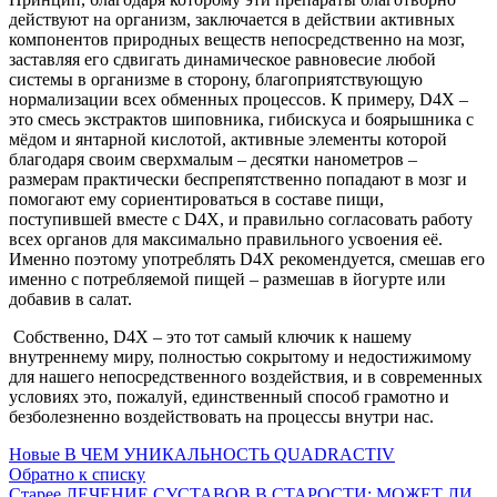
действуют на организм, заключается в действии активных
компонентов природных веществ непосредственно на мозг,
заставляя его сдвигать динамическое равновесие любой
системы в организме в сторону, благоприятствующую
нормализации всех обменных процессов. К примеру, D4X –
это смесь экстрактов шиповника, гибискуса и боярышника с
мёдом и янтарной кислотой, активные элементы которой
благодаря своим сверхмалым – десятки нанометров –
размерам практически беспрепятственно попадают в мозг и
помогают ему сориентироваться в составе пищи,
поступившей вместе с D4X, и правильно согласовать работу
всех органов для максимально правильного усвоения её.
Именно поэтому употреблять D4X рекомендуется, смешав его
именно с потребляемой пищей – размешав в йогурте или
добавив в салат.
Собственно, D4X – это тот самый ключик к нашему
внутреннему миру, полностью сокрытому и недостижимому
для нашего непосредственного воздействия, и в современных
условиях это, пожалуй, единственный способ грамотно и
безболезненно воздействовать на процессы внутри нас.
Новые
В ЧЕМ УНИКАЛЬНОСТЬ QUADRACTIV
Обратно к списку
Старее
ЛЕЧЕНИЕ СУСТАВОВ В СТАРОСТИ: МОЖЕТ ЛИ