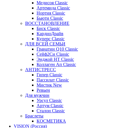
Медисоя Classic
Артемида Classic
Нортия Classic
Бьюти Classic
ВОССТАНОВЛЕНИЕ
Биск Classic
КардиоДрайв
Куперс Classic
ДЛЯ ВСЕЙ СЕМЬИ
Гранатин Q10 Classic
Сейф2Си Classic
Энджой НТ Classic
Коллаген Ап Classic
АНТИСТРЕСС
Гипер Classic
Пассилат Classic
Мистик New
Ревьен
Для мужчин
Урсул Classic
Артум Classic
Сталон Classic
Браслеты
КОСМЕТИКА
VISION (Россия)