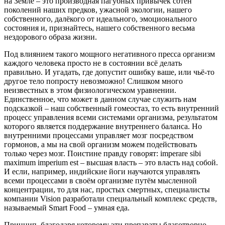
на Земле – это производная пагубных привычек сотен
поколений наших предков, ужасной экологии, нашего
собственного, далёкого от идеального, эмоционального
состояния и, признайтесь, нашего собственного весьма
нездорового образа жизни.
Под влиянием такого мощного негативного пресса организм
каждого человека просто не в состоянии всё делать
правильно. И угадать, где допустит ошибку ваше, или чьё-то
другое тело попросту невозможно! Слишком много
неизвестных в этом физиологическом уравнении.
Единственное, что может в данном случае служить нам
подсказкой – наш собственный гомеостаз, то есть внутренний
процесс управления всеми системами организма, результатом
которого является поддержание внутреннего баланса. Но
внутренними процессами управляет мозг посредством
гормонов, а мы на свой организм можем подействовать
только через мозг. Поистине правду говорят: imperare sibi
maximum imperium est – высшая власть – это власть над собой.
И если, например, индийские йоги научаются управлять
всеми процессами в своём организме путём мысленной
концентрации, то для нас, простых смертных, специалисты
компании Vision разработали специальный комплекс средств,
называемый Smart Food – умная еда.
Принцип, благодаря которому эти препараты благотворно