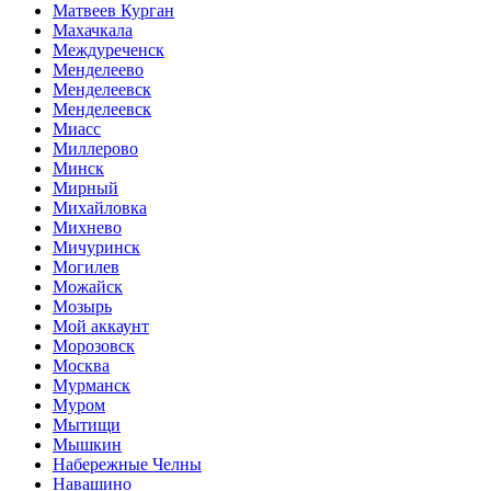
Матвеев Курган
Махачкала
Междуреченск
Менделеево
Менделеевск
Менделеевск
Миасс
Миллерово
Минск
Мирный
Михайловка
Михнево
Мичуринск
Могилев
Можайск
Мозырь
Мой аккаунт
Морозовск
Москва
Мурманск
Муром
Мытищи
Мышкин
Набережные Челны
Навашино