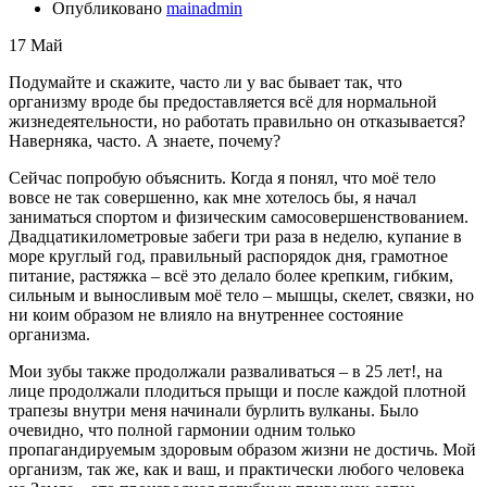
Опубликовано
mainadmin
17
Май
Подумайте и скажите, часто ли у вас бывает так, что
организму вроде бы предоставляется всё для нормальной
жизнедеятельности, но работать правильно он отказывается?
Наверняка, часто. А знаете, почему?
Сейчас попробую объяснить. Когда я понял, что моё тело
вовсе не так совершенно, как мне хотелось бы, я начал
заниматься спортом и физическим самосовершенствованием.
Двадцатикилометровые забеги три раза в неделю, купание в
море круглый год, правильный распорядок дня, грамотное
питание, растяжка – всё это делало более крепким, гибким,
сильным и выносливым моё тело – мышцы, скелет, связки, но
ни коим образом не влияло на внутреннее состояние
организма.
Мои зубы также продолжали разваливаться – в 25 лет!, на
лице продолжали плодиться прыщи и после каждой плотной
трапезы внутри меня начинали бурлить вулканы. Было
очевидно, что полной гармонии одним только
пропагандируемым здоровым образом жизни не достичь. Мой
организм, так же, как и ваш, и практически любого человека