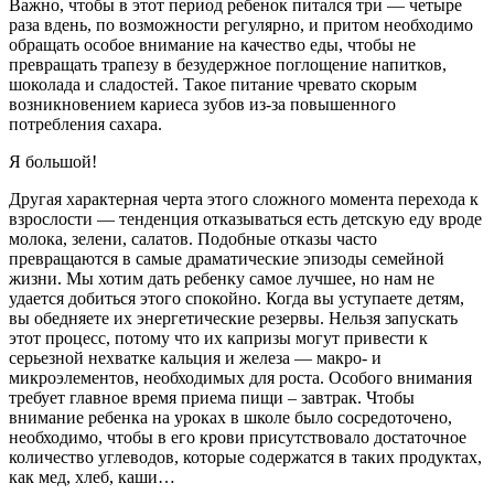
Важно, чтобы в этот период ребенок питался три — четыре
раза вдень, по возможности регулярно, и притом необходимо
обращать особое внимание на качество еды, чтобы не
превращать трапезу в безудержное поглощение напитков,
шоколада и сладостей. Такое питание чревато скорым
возникновением кариеса зубов из-за повышенного
потребления сахара.
Я большой!
Другая характерная черта этого сложного момента перехода к
взрослости — тенденция отказываться есть детскую еду вроде
молока, зелени, салатов. Подобные отказы часто
превращаются в самые драматические эпизоды семейной
жизни. Мы хотим дать ребенку самое лучшее, но нам не
удается добиться этого спокойно. Когда вы уступаете детям,
вы обедняете их энергетические резервы. Нельзя запускать
этот процесс, потому что их капризы могут привести к
серьезной нехватке кальция и железа — макро- и
микроэлементов, необходимых для роста. Особого внимания
требует главное время приема пищи – завтрак. Чтобы
внимание ребенка на уроках в школе было сосредоточено,
необходимо, чтобы в его крови присутствовало достаточное
количество углеводов, которые содержатся в таких продуктах,
как мед, хлеб, каши…