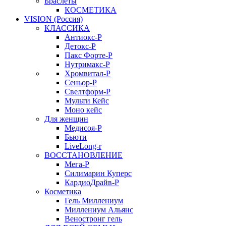
Браслеты
КОСМЕТИКА
VISION (Россия)
КЛАССИКА
Антиокс-Р
Детокс-Р
Пакс Форте-Р
Нутримакс-Р
Хромвитал-Р
Сеньор-Р
Свелтформ-Р
Мульти Кейс
Моно кейс
Для женщин
Медисоя-Р
Бьюти
LiveLong-r
ВОССТАНОВЛЕНИЕ
Мега-Р
Силимарин Куперс
КардиоДрайв-Р
Косметика
Гель Миллениум
Миллениум Альянс
Веностронг гель