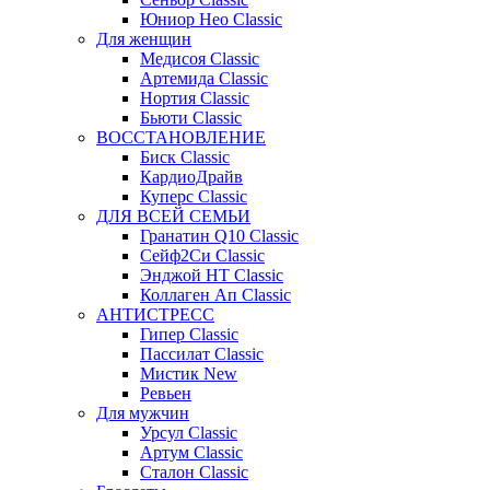
Юниор Нео Classic
Для женщин
Медисоя Classic
Артемида Classic
Нортия Classic
Бьюти Classic
ВОССТАНОВЛЕНИЕ
Биск Classic
КардиоДрайв
Куперс Classic
ДЛЯ ВСЕЙ СЕМЬИ
Гранатин Q10 Classic
Сейф2Си Classic
Энджой НТ Classic
Коллаген Ап Classic
АНТИСТРЕСС
Гипер Classic
Пассилат Classic
Мистик New
Ревьен
Для мужчин
Урсул Classic
Артум Classic
Сталон Classic