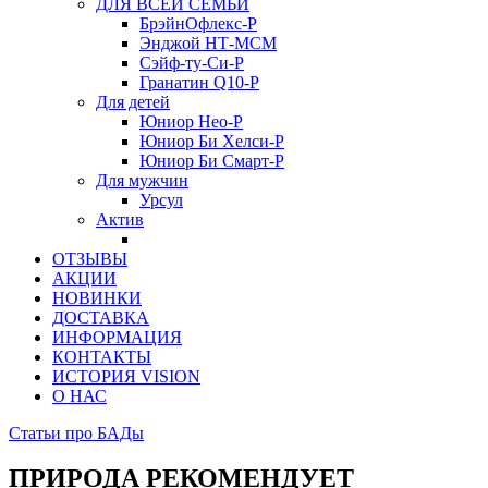
ДЛЯ ВСЕЙ СЕМЬИ
БрэйнОфлекс-Р
Энджой НТ-МСМ
Сэйф-ту-Си-Р
Гранатин Q10-Р
Для детей
Юниор Нео-Р
Юниор Би Хелси-Р
Юниор Би Смарт-Р
Для мужчин
Урсул
Актив
ОТЗЫВЫ
АКЦИИ
НОВИНКИ
ДОСТАВКА
ИНФОРМАЦИЯ
КОНТАКТЫ
ИСТОРИЯ VISION
О НАС
Статьи про БАДы
ПРИРОДА РЕКОМЕНДУЕТ