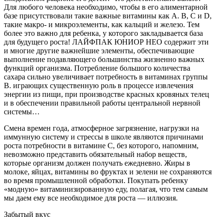
Для любого человека необходимо, чтобы в его алиментарной
базе присутствовали такие важные витамины как А. В, С и D,
такие макро- и микроэлементы, как кальций и железо. Тем
более это важно для ребенка, у которого закладывается база
для будущего роста! ЛАЙФПАК ЮНИОР НЕО содержит эти
и многие другие важнейшие элементы, обеспечивающие
выполнение подавляющего большинства жизненно важных
функций организма. Потребление большого количества
сахара сильно увеличивает потребность в витаминах группы
В. играющих существенную роль в процессе извлечения
энергии из пищи, при производстве красных кровяных телец
и в обеспечении правильной работы центральной нервной
системы…
Смена времен года, атмосферное загрязнение, нагрузки на
иммунную систему и стрессы в школе являются причинами
роста потребности в витамине С, без которого, напомним,
невозможно представить обязательный набор веществ,
которые организм должен получать ежедневно. Жиры в
молоке, яйцах, витамины во фруктах и зелени не сохраняются
во время промышленной обработки. Покупать ребенку
«модную» витаминизированную еду, полагая, что тем самым
мы даем ему все необходимое для роста — иллюзия.
Забытый вкус