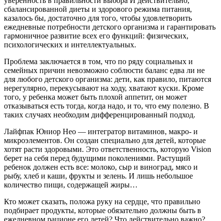
уверенность в правильности выбора И действительно,
сбалансированной диеты и здорового режима питания,
казалось бы, достаточно для того, чтобы удовлетворить
ежедневные потребности детского организма и гарантировать
гармоничное развитие всех его функций: физических,
психологических и интеллектуальных.
Проблема заключается в том, что по ряду социальных и
семейных причин невозможно соблюсти баланс едва ли не
для любого детского организма: дети, как правило, питаются
нерегулярно, перекусывают на ходу, хватают куски. Кроме
того, у ребенка может быть плохой аппетит, он может
отказываться есть тогда, когда надо, и то, что ему полезно. В
таких случаях необходим дифференцированный подход.
Лайфпак Юниор Нео — интегратор витаминов, макро- и
микроэлементов. Он создан специально для детей, которые
хотят расти здоровыми. Это ответственность, которую Vision
берет на себя перед будущими поколениями. Растущий
ребенок должен есть все: молоко, сыр и виноград, мясо и
рыбу, хлеб и каши, фрукты и зелень. И лишь небольшое
количество пищи, содержащей жиры…
Кто может сказать, положа руку на сердце, что правильно
подбирает продукты, которые обязательно должны быть в
ежедневном рационе его детей? Что действительно важно?