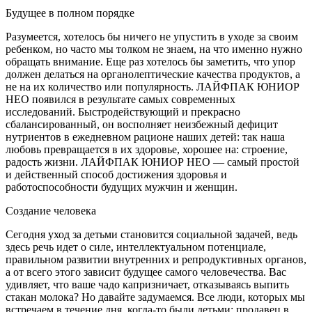
Будущее в полном порядке
Разумеется, хотелось бы ничего не упустить в уходе за своим
ребенком, но часто мы толком не знаем, на что именно нужно
обращать внимание. Еще раз хотелось бы заметить, что упор
должен делаться на органолептические качества продуктов, а
не на их количество или популярность. ЛАЙФПАК ЮНИОР
НЕО появился в результате самых современных
исследований. Быстродействующий и прекрасно
сбалансированный, он восполняет неизбежный дефицит
нутриентов в ежедневном рационе наших детей: так наша
любовь превращается в их здоровье, хорошее на: строение,
радость жизни. ЛАЙФПАК ЮНИОР НЕО — самый простой
и действенный способ достижения здоровья и
работоспособности будущих мужчин и женщин.
Создание человека
Сегодня уход за детьми становится социальной задачей, ведь
здесь речь идет о силе, интеллектуальном потенциале,
правильном развитии внутренних и репродуктивных органов,
а от всего этого зависит будущее самого человечества. Вас
удивляет, что ваше чадо капризничает, отказываясь выпить
стакан молока? Но давайте задумаемся. Все люди, которых мы
встречаем в течение дня, когда-то были детьми: продавец в