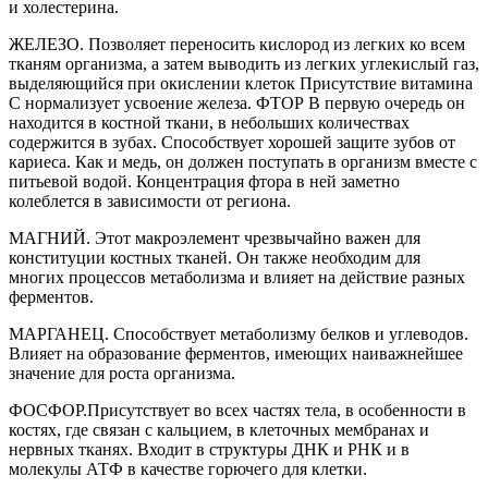
и холестерина.
ЖЕЛЕЗО. Позволяет переносить кислород из легких ко всем
тканям организма, а затем выводить из легких углекислый газ,
выделяющийся при окислении клеток Присутствие витамина
С нормализует усвоение железа. ФТОР В первую очередь он
находится в костной ткани, в небольших количествах
содержится в зубах. Способствует хорошей защите зубов от
кариеса. Как и медь, он должен поступать в организм вместе с
питьевой водой. Концентрация фтора в ней заметно
колеблется в зависимости от региона.
МАГНИЙ. Этот макроэлемент чрезвычайно важен для
конституции костных тканей. Он также необходим для
многих процессов метаболизма и влияет на действие разных
ферментов.
МАРГАНЕЦ. Способствует метаболизму белков и углеводов.
Влияет на образование ферментов, имеющих наиважнейшее
значение для роста организма.
ФОСФОР.Присутствует во всех частях тела, в особенности в
костях, где связан с кальцием, в клеточных мембранах и
нервных тканях. Входит в структуры ДНК и РНК и в
молекулы АТФ в качестве горючего для клетки.