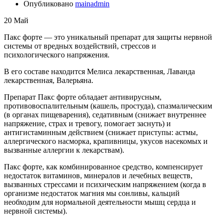
Опубликовано
mainadmin
20
Май
Пакс форте — это уникальный препарат для защиты нервной
системы от вредных воздействий, стрессов и
психологического напряжения.
В его составе находится Мелиса лекарственная, Лаванда
лекарственная, Валерьяна.
Препарат Пакс форте обладает антивирусным,
противовоспалительным (кашель, простуда), спазмалическим
(в органах пищеварения), седативным (снижает внутреннее
напряжение, страх и тревогу, помогает заснуть) и
антигистаминным действием (снижает приступы: астмы,
аллергического насморка, крапивницы, укусов насекомых и
вызванные аллергии к лекарствам).
Пакс форте, как комбинированное средство, компенсирует
недостаток витаминов, минералов и лечебных веществ,
вызванных стрессами и психическим напряжением (когда в
организме недостаток магния мы сонливы, кальций
необходим для нормальной деятельности мышц сердца и
нервной системы).