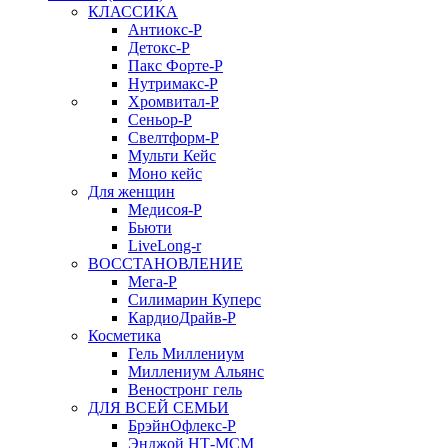
КЛАССИКА
Антиокс-Р
Детокс-Р
Пакс Форте-Р
Нутримакс-Р
Хромвитал-Р
Сеньор-Р
Свелтформ-Р
Мульти Кейс
Моно кейс
Для женщин
Медисоя-Р
Бьюти
LiveLong-r
ВОССТАНОВЛЕНИЕ
Мега-Р
Силимарин Куперс
КардиоДрайв-Р
Косметика
Гель Миллениум
Миллениум Альянс
Веностронг гель
ДЛЯ ВСЕЙ СЕМЬИ
БрэйнОфлекс-Р
Энджой НТ-МСМ