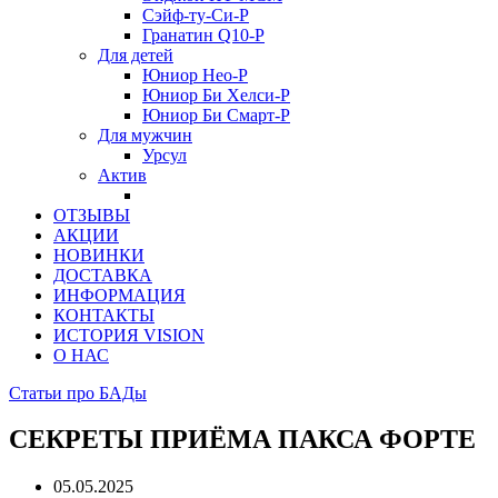
Сэйф-ту-Си-Р
Гранатин Q10-Р
Для детей
Юниор Нео-Р
Юниор Би Хелси-Р
Юниор Би Смарт-Р
Для мужчин
Урсул
Актив
ОТЗЫВЫ
АКЦИИ
НОВИНКИ
ДОСТАВКА
ИНФОРМАЦИЯ
КОНТАКТЫ
ИСТОРИЯ VISION
О НАС
Статьи про БАДы
СЕКРЕТЫ ПРИЁМА ПАКСА ФОРТЕ
05.05.2025