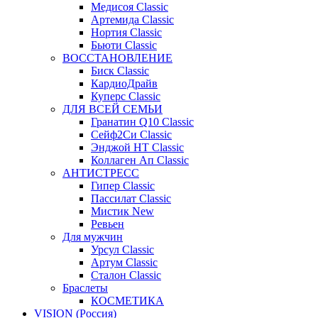
Медисоя Classic
Артемида Classic
Нортия Classic
Бьюти Classic
ВОССТАНОВЛЕНИЕ
Биск Classic
КардиоДрайв
Куперс Classic
ДЛЯ ВСЕЙ СЕМЬИ
Гранатин Q10 Classic
Сейф2Си Classic
Энджой НТ Classic
Коллаген Ап Classic
АНТИСТРЕСС
Гипер Classic
Пассилат Classic
Мистик New
Ревьен
Для мужчин
Урсул Classic
Артум Classic
Сталон Classic
Браслеты
КОСМЕТИКА
VISION (Россия)