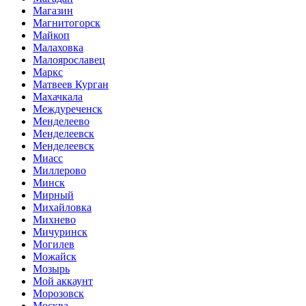
Магазин
Магнитогорск
Майкоп
Малаховка
Малоярославец
Маркс
Матвеев Курган
Махачкала
Междуреченск
Менделеево
Менделеевск
Менделеевск
Миасс
Миллерово
Минск
Мирный
Михайловка
Михнево
Мичуринск
Могилев
Можайск
Мозырь
Мой аккаунт
Морозовск
Москва