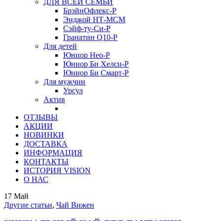
ДЛЯ ВСЕЙ СЕМЬИ
БрэйнОфлекс-Р
Энджой НТ-МСМ
Сэйф-ту-Си-Р
Гранатин Q10-Р
Для детей
Юниор Нео-Р
Юниор Би Хелси-Р
Юниор Би Смарт-Р
Для мужчин
Урсул
Актив
ОТЗЫВЫ
АКЦИИ
НОВИНКИ
ДОСТАВКА
ИНФОРМАЦИЯ
КОНТАКТЫ
ИСТОРИЯ VISION
О НАС
17
Май
Другие статьи
,
Чай Вижен