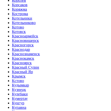
Королёв
Корсаков
Коряжма
Кострома
Котельники
Котельниково
Котово
Котовск
Красноармейск
Красновишерск
Красногорск
Краснодар
Краснознаменск
Краснокамск
Красноярск
Красный Сулин
Красный Яр
Крымск
Кстово
Кудымкар
Кузнецк
Кулебаки
Кумертау
Кунгур
Купавна