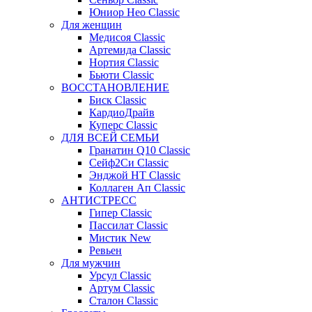
Юниор Нео Classic
Для женщин
Медисоя Classic
Артемида Classic
Нортия Classic
Бьюти Classic
ВОССТАНОВЛЕНИЕ
Биск Classic
КардиоДрайв
Куперс Classic
ДЛЯ ВСЕЙ СЕМЬИ
Гранатин Q10 Classic
Сейф2Си Classic
Энджой НТ Classic
Коллаген Ап Classic
АНТИСТРЕСС
Гипер Classic
Пассилат Classic
Мистик New
Ревьен
Для мужчин
Урсул Classic
Артум Classic
Сталон Classic