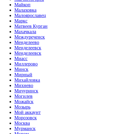
Майкоп
Малаховка
Малоярославец
Маркс
Матвеев Курган
Махачкала
Междуреченск
Менделеево
Менделеевск
Менделеевск
Миасс
Миллерово
Минск
Мирный
Михайловка
Михнево
Мичуринск
Могилев
Можайск
Мозырь
Мой аккаунт
Морозовск
Москва
Мурманск
Муром