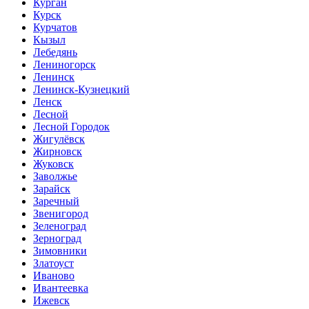
Курган
Курск
Курчатов
Кызыл
Лебедянь
Лениногорск
Ленинск
Ленинск-Кузнецкий
Ленск
Лесной
Лесной Городок
Жигулёвск
Жирновск
Жуковск
Заволжье
Зарайск
Заречный
Звенигород
Зеленоград
Зерноград
Зимовники
Златоуст
Иваново
Ивантеевка
Ижевск