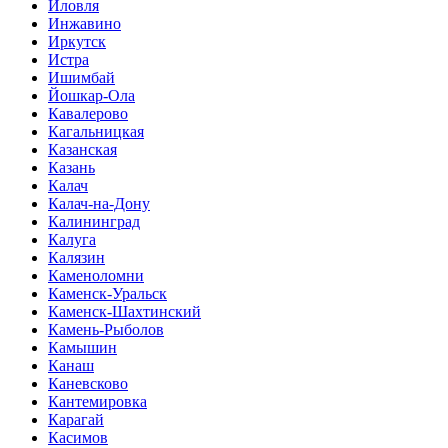
Иловля
Инжавино
Иркутск
Истра
Ишимбай
Йошкар-Ола
Кавалерово
Кагальницкая
Казанская
Казань
Калач
Калач-на-Дону
Калининград
Калуга
Калязин
Каменоломни
Каменск-Уральск
Каменск-Шахтинский
Камень-Рыболов
Камышин
Канаш
Каневсково
Кантемировка
Карагай
Касимов