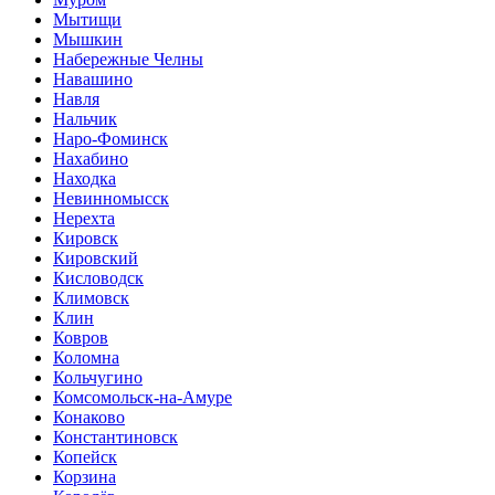
Мытищи
Мышкин
Набережные Челны
Навашино
Навля
Нальчик
Наро-Фоминск
Нахабино
Находка
Невинномысск
Нерехта
Кировск
Кировский
Кисловодск
Климовск
Клин
Ковров
Коломна
Кольчугино
Комсомольск-на-Амуре
Конаково
Константиновск
Копейск
Корзина