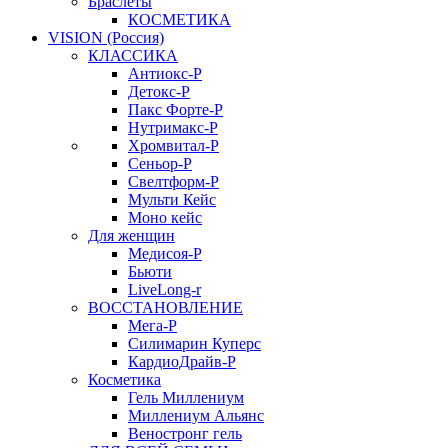
Браслеты
КОСМЕТИКА
VISION (Россия)
КЛАССИКА
Антиокс-Р
Детокс-Р
Пакс Форте-Р
Нутримакс-Р
Хромвитал-Р
Сеньор-Р
Свелтформ-Р
Мульти Кейс
Моно кейс
Для женщин
Медисоя-Р
Бьюти
LiveLong-r
ВОССТАНОВЛЕНИЕ
Мега-Р
Силимарин Куперс
КардиоДрайв-Р
Косметика
Гель Миллениум
Миллениум Альянс
Веностронг гель