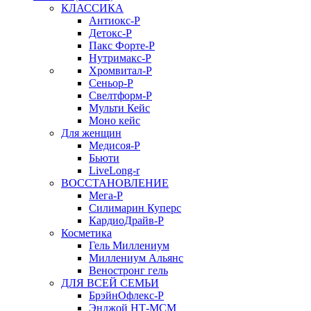
КЛАССИКА
Антиокс-Р
Детокс-Р
Пакс Форте-Р
Нутримакс-Р
Хромвитал-Р
Сеньор-Р
Свелтформ-Р
Мульти Кейс
Моно кейс
Для женщин
Медисоя-Р
Бьюти
LiveLong-r
ВОССТАНОВЛЕНИЕ
Мега-Р
Силимарин Куперс
КардиоДрайв-Р
Косметика
Гель Миллениум
Миллениум Альянс
Веностронг гель
ДЛЯ ВСЕЙ СЕМЬИ
БрэйнОфлекс-Р
Энджой НТ-МСМ