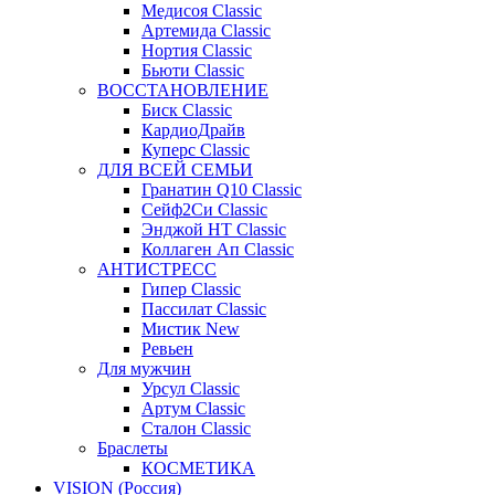
Медисоя Classic
Артемида Classic
Нортия Classic
Бьюти Classic
ВОССТАНОВЛЕНИЕ
Биск Classic
КардиоДрайв
Куперс Classic
ДЛЯ ВСЕЙ СЕМЬИ
Гранатин Q10 Classic
Сейф2Си Classic
Энджой НТ Classic
Коллаген Ап Classic
АНТИСТРЕСС
Гипер Classic
Пассилат Classic
Мистик New
Ревьен
Для мужчин
Урсул Classic
Артум Classic
Сталон Classic
Браслеты
КОСМЕТИКА
VISION (Россия)