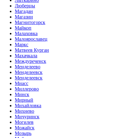
Лыткарино
Люберцы
Магадан
Магазин
Магнитогорск
Майкоп
Малаховка
Малоярославец
Маркс
Матвеев Курган
Махачкала
Междуреченск
Менделеево
Менделеевск
Менделеевск
Миасс
Миллерово
Минск
Мирный
Михайловка
Михнево
Мичуринск
Могилев
Можайск
Мозырь