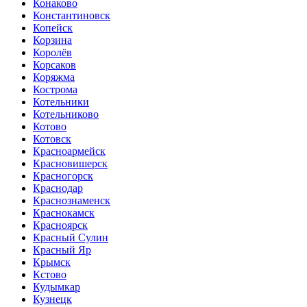
Конаково
Константиновск
Копейск
Корзина
Королёв
Корсаков
Коряжма
Кострома
Котельники
Котельниково
Котово
Котовск
Красноармейск
Красновишерск
Красногорск
Краснодар
Краснознаменск
Краснокамск
Красноярск
Красный Сулин
Красный Яр
Крымск
Кстово
Кудымкар
Кузнецк