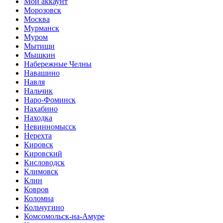
Мой аккаунт
Морозовск
Москва
Мурманск
Муром
Мытищи
Мышкин
Набережные Челны
Навашино
Навля
Нальчик
Наро-Фоминск
Нахабино
Находка
Невинномысск
Нерехта
Кировск
Кировский
Кисловодск
Климовск
Клин
Ковров
Коломна
Кольчугино
Комсомольск-на-Амуре