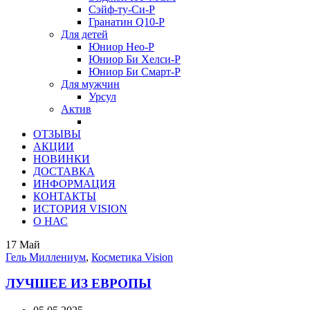
Сэйф-ту-Си-Р
Гранатин Q10-Р
Для детей
Юниор Нео-Р
Юниор Би Хелси-Р
Юниор Би Смарт-Р
Для мужчин
Урсул
Актив
ОТЗЫВЫ
АКЦИИ
НОВИНКИ
ДОСТАВКА
ИНФОРМАЦИЯ
КОНТАКТЫ
ИСТОРИЯ VISION
О НАС
17
Май
Гель Миллениум
,
Косметика Vision
ЛУЧШЕЕ ИЗ ЕВРОПЫ