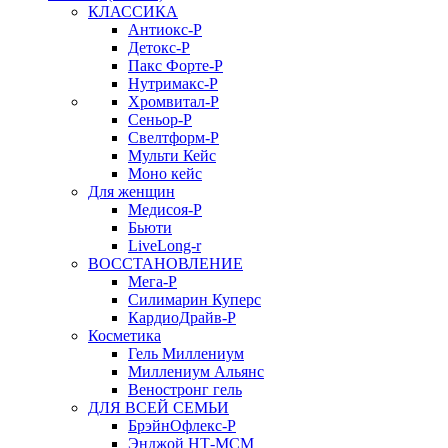
КЛАССИКА
Антиокс-Р
Детокс-Р
Пакс Форте-Р
Нутримакс-Р
Хромвитал-Р
Сеньор-Р
Свелтформ-Р
Мульти Кейс
Моно кейс
Для женщин
Медисоя-Р
Бьюти
LiveLong-r
ВОССТАНОВЛЕНИЕ
Мега-Р
Силимарин Куперс
КардиоДрайв-Р
Косметика
Гель Миллениум
Миллениум Альянс
Веностронг гель
ДЛЯ ВСЕЙ СЕМЬИ
БрэйнОфлекс-Р
Энджой НТ-МСМ