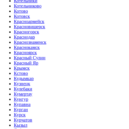
Котельники
Котельниково
Котово
Котовск
Красноармейск
Красновишерск
Красногорск
Краснодар
Краснознаменск
Краснокамск
Красноярск
Красный Сулин
Красный Яр
Крымск
Кстово
Кудымкар
Кузнецк
Кулебаки
Кумертау
Кунгур
Купавна
Курган
Курск
Курчатов
Кызыл