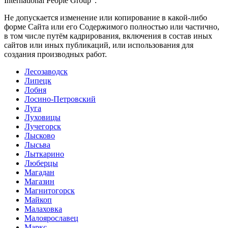
International People Group".
Не допускается изменение или копирование в какой-либо
форме Сайта или его Содержимого полностью или частично,
в том числе путём кадрирования, включения в состав иных
сайтов или иных публикаций, или использования для
создания производных работ.
Лесозаводск
Липецк
Лобня
Лосино-Петровский
Луга
Луховицы
Лучегорск
Лысково
Лысьва
Лыткарино
Люберцы
Магадан
Магазин
Магнитогорск
Майкоп
Малаховка
Малоярославец
Маркс