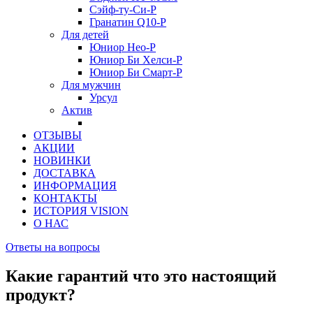
Сэйф-ту-Си-Р
Гранатин Q10-Р
Для детей
Юниор Нео-Р
Юниор Би Хелси-Р
Юниор Би Смарт-Р
Для мужчин
Урсул
Актив
ОТЗЫВЫ
АКЦИИ
НОВИНКИ
ДОСТАВКА
ИНФОРМАЦИЯ
КОНТАКТЫ
ИСТОРИЯ VISION
О НАС
Ответы на вопросы
Какие гарантий что это настоящий
продукт?