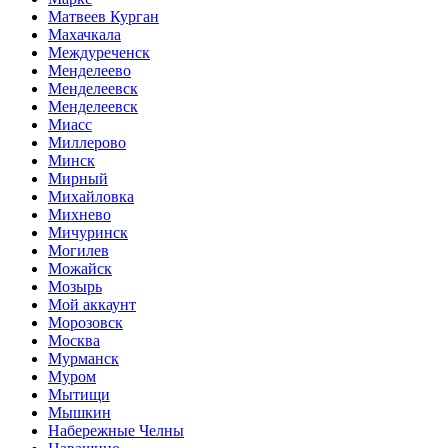
Матвеев Курган
Махачкала
Междуреченск
Менделеево
Менделеевск
Менделеевск
Миасс
Миллерово
Минск
Мирный
Михайловка
Михнево
Мичуринск
Могилев
Можайск
Мозырь
Мой аккаунт
Морозовск
Москва
Мурманск
Муром
Мытищи
Мышкин
Набережные Челны