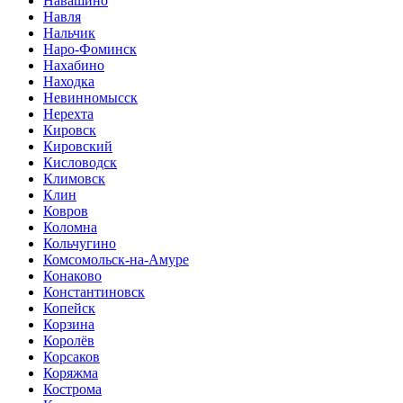
Навашино
Навля
Нальчик
Наро-Фоминск
Нахабино
Находка
Невинномысск
Нерехта
Кировск
Кировский
Кисловодск
Климовск
Клин
Ковров
Коломна
Кольчугино
Комсомольск-на-Амуре
Конаково
Константиновск
Копейск
Корзина
Королёв
Корсаков
Коряжма
Кострома