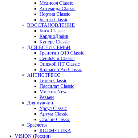
Медисоя Classic
Артемида Classic
Нортия Classic
Бьюти Classic
ВОССТАНОВЛЕНИЕ
Биск Classic
КардиоДрайв
Куперс Classic
ДЛЯ ВСЕЙ СЕМЬИ
Гранатин Q10 Classic
Сейф2Си Classic
Энджой НТ Classic
Коллаген Ап Classic
АНТИСТРЕСС
Гипер Classic
Пассилат Classic
Мистик New
Ревьен
Для мужчин
Урсул Classic
Артум Classic
Сталон Classic
Браслеты
КОСМЕТИКА
VISION (Россия)