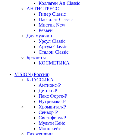
Коллаген Ап Classic
АНТИСТРЕСС
Гипер Classic
Пассилат Classic
Мистик New
Ревьен
Для мужчин
Урсул Classic
Артум Classic
Сталон Classic
Браслеты
КОСМЕТИКА
VISION (Россия)
КЛАССИКА
Антиокс-Р
Детокс-Р
Пакс Форте-Р
Нутримакс-Р
Хромвитал-Р
Сеньор-Р
Свелтформ-Р
Мульти Кейс
Моно кейс
Для женщин