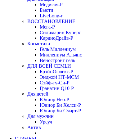
Медисоя-Р
Бьюти
LiveLong-r
ВОССТАНОВЛЕНИЕ
Мега-Р
Силимарин Куперс
КардиоДрайв-Р
Косметика
Гель Миллениум
Миллениум Альянс
Веностронг гель
ДЛЯ ВСЕЙ СЕМЬИ
БрэйнОфлекс-Р
Энджой НТ-МСМ
Сэйф-ту-Си-Р
Гранатин Q10-Р
Для детей
Юниор Нео-Р
Юниор Би Хелси-Р
Юниор Би Смарт-Р
Для мужчин
Урсул
Актив
ОТЗЫВЫ