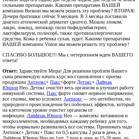
сильными препаратами. Какими препаратами ВАШЕЙ
компании Визион мы можем решить эту проблему? ВТОРАЯ:
Дочери братишки сейчас 9 месяцев. В 3 месяца поставили
диагноз атопический дерматит (диатез). Мазали элоком,
лакри, локоид, липикар; пили бифидумбактерин,
лактофильтрум, полисорб, также противоаллергические
средства. Кожа у ребенка сухая, зудит. Какими препаратами
ВАШЕЙ компании Vision мы можем решить эту проблему?
СПАСИБО БОЛЬШОЕ!!! Мы с нетерпением ждем ВАШЕГО
ответа!
Ответ:
Здравствуйте Мира! Для решения проблем Вашего
сына рекомендую начать курс восстановления с приема
продукции
Антиокс
+
Пакс
+форте
Детокс
+
Лафпак
Юниор
Нео. Детокс очистит весь организм и улучшит работу
иммунной системы,
Пакс
форте снимет нервное напряжение,
все спазмы, мягко успокоит.
Антиокс
— это антибиотик, но
природного происхождения без побочных эффектов, который
на клеточном уровне очистит организм от
инфекции.
Лайфпак Юниор
Нео — комплекс витаминов и
микроэлементов, необходимых каждому ребенку для того,
чтобы нормально развивались все системы. Принимать надо
Антиокс+ Детокс+ Пакс по 0,5 капсулы 2 раза в день, а
Лайфпак Юниор Нео по 1шт. 2 раза в день за 15-20 мин. до