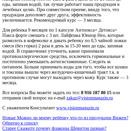
еды, запивая водой, так лучше работает наша продукция в
лечебных целях. При совместном приеме, ввиду того, что
продукция дополняет друг друга, эффективность
увеличивается. Рекомендуемый курс — 3 месяца.
Для ребенка 9 месяцев по 1 капсуле Антиокса+ Детокса+
Пакса форте смешать с 3 шт. Лайфпака Юниор Нео, которые
размолоть в кофемолке и давать ребенку по 0,5 чайной ложки
смеси (без горки) 2 раза в день за 15-20 мин до еды, запивая
водой. В справочнике уточнить, какие принимали
противоаллергические средства, исключить гормональные и
постепенно уменьшить антигистаминные. Следить за
питанием. Больше принимать воды для того, чтобы все шлаки
и токсины вышли через желудочно-кишечный тракт т.к. в
противном случае могут выходить через кожу. Курс также — 3
месяца.
Все вопросы Вы можете задать по тел:
8 916 187 80 15
или
отправив свой вопрос на е-mail
zakaz@visionmagazin.ru
С уважением Консультант
www.visionmagazin.ru
Новые
Можно ли моему ребёнку что-то из продукции Вижен?
Обратно к списку
Старее
Скажите почему флаконы Шевитон разные?