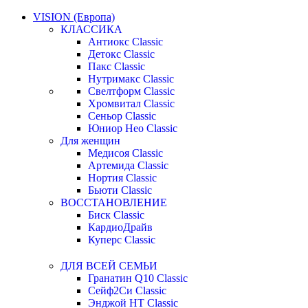
VISION (Европа)
КЛАССИКА
Антиокс Classic
Детокс Classic
Пакс Classic
Нутримакс Classic
Свелтформ Classic
Хромвитал Classic
Сеньор Classic
Юниор Нео Classic
Для женщин
Медисоя Classic
Артемида Classic
Нортия Classic
Бьюти Classic
ВОССТАНОВЛЕНИЕ
Биск Classic
КардиоДрайв
Куперс Classic
ДЛЯ ВСЕЙ СЕМЬИ
Гранатин Q10 Classic
Сейф2Си Classic
Энджой НТ Classic