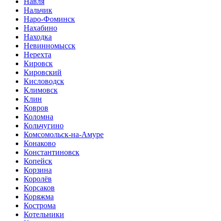
Навля
Нальчик
Наро-Фоминск
Нахабино
Находка
Невинномысск
Нерехта
Кировск
Кировский
Кисловодск
Климовск
Клин
Ковров
Коломна
Кольчугино
Комсомольск-на-Амуре
Конаково
Константиновск
Копейск
Корзина
Королёв
Корсаков
Коряжма
Кострома
Котельники