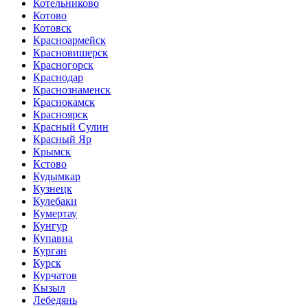
Котельниково
Котово
Котовск
Красноармейск
Красновишерск
Красногорск
Краснодар
Краснознаменск
Краснокамск
Красноярск
Красный Сулин
Красный Яр
Крымск
Кстово
Кудымкар
Кузнецк
Кулебаки
Кумертау
Кунгур
Купавна
Курган
Курск
Курчатов
Кызыл
Лебедянь