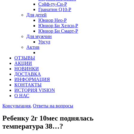
Сэйф-ту-Си-Р
Гранатин Q10-Р
Для детей
Юниор Нео-Р
Юниор Би Хелси-Р
Юниор Би Смарт-Р
Для мужчин
Урсул
Актив
ОТЗЫВЫ
АКЦИИ
НОВИНКИ
ДОСТАВКА
ИНФОРМАЦИЯ
КОНТАКТЫ
ИСТОРИЯ VISION
О НАС
Консультация
,
Ответы на вопросы
Ребенку 2г 10мес поднялась
температура 38…?