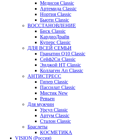
Медисоя Classic
Артемида Classic
Нортия Classic
Бьюти Classic
ВОССТАНОВЛЕНИЕ
Биск Classic
КардиоДрайв
Куперс Classic
ДЛЯ ВСЕЙ СЕМЬИ
Гранатин Q10 Classic
Сейф2Си Classic
Энджой НТ Classic
Коллаген Ап Classic
АНТИСТРЕСС
Гипер Classic
Пассилат Classic
Мистик New
Ревьен
Для мужчин
Урсул Classic
Артум Classic
Сталон Classic
Браслеты
КОСМЕТИКА
VISION (Россия)