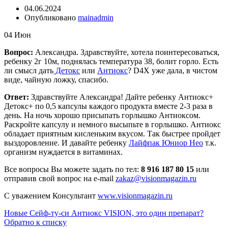
04.06.2024
Опубликовано
mainadmin
04
Июн
Вопрос:
Александра. Здравствуйте, хотела поинтересоваться,
ребенку 2г 10м, поднялась температура 38, болит горло. Есть
ли смысл дать
Детокс
или
Антиокс
? D4Х уже дала, в чистом
виде, чайную ложку, спасибо.
Ответ:
Здравствуйте Александра! Дайте ребенку Антиокс+
Детокс+ по 0,5 капсулы каждого продукта вместе 2-3 раза в
день. На ночь хорошо присыпать горлышко Антиоксом.
Раскройте капсулу и немного высыпьте в горлышко. Антиокс
обладает приятным кисленьким вкусом. Так быстрее пройдет
выздоровление. И давайте ребенку
Лайфпак Юниор Нео
т.к.
организм нуждается в витаминах.
Все вопросы Вы можете задать по тел:
8 916 187 80 15
или
отправив свой вопрос на е-mail
zakaz@visionmagazin.ru
С уважением Консультант
www.visionmagazin.ru
Новые
Сейф-ту-си Антиокс VISION, это один препарат?
Обратно к списку