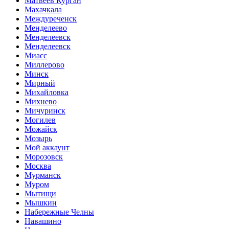
Матвеев Курган
Махачкала
Междуреченск
Менделеево
Менделеевск
Менделеевск
Миасс
Миллерово
Минск
Мирный
Михайловка
Михнево
Мичуринск
Могилев
Можайск
Мозырь
Мой аккаунт
Морозовск
Москва
Мурманск
Муром
Мытищи
Мышкин
Набережные Челны
Навашино