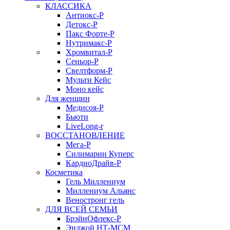
КЛАССИКА
Антиокс-Р
Детокс-Р
Пакс Форте-Р
Нутримакс-Р
Хромвитал-Р
Сеньор-Р
Свелтформ-Р
Мульти Кейс
Моно кейс
Для женщин
Медисоя-Р
Бьюти
LiveLong-r
ВОССТАНОВЛЕНИЕ
Мега-Р
Силимарин Куперс
КардиоДрайв-Р
Косметика
Гель Миллениум
Миллениум Альянс
Веностронг гель
ДЛЯ ВСЕЙ СЕМЬИ
БрэйнОфлекс-Р
Энджой НТ-МСМ