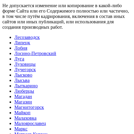
Не допускается изменение или копирование в какой-либо
форме Сайта или его Содержимого полностью или частично,
в том числе путём кадрирования, включения в состав иных
сайтов или иных публикаций, или использования для
создания производных работ.
Лесозаводск
Липецк
Лобня
Лосино-Петровский
Луга
Луховицы
Лучегорск
Лысково
Лысьва
Лыткарино
Люберцы
Магадан
Магазин
Магнитогорск
Майкоп
Малаховка
Малоярославец
Маркс